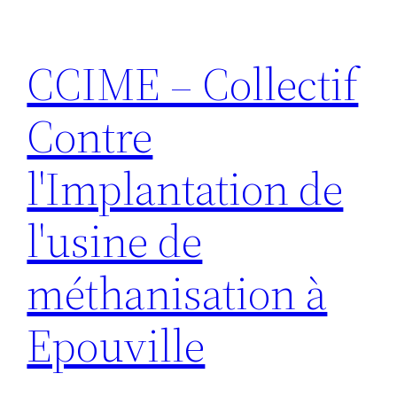
Aller
au
CCIME – Collectif
contenu
Contre
l'Implantation de
l'usine de
méthanisation à
Epouville